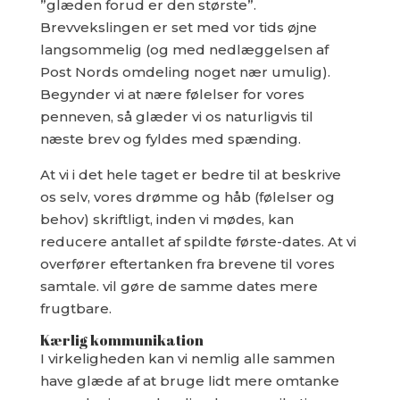
”glæden forud er den største”.
Brevvekslingen er set med vor tids øjne
langsommelig (og med nedlæggelsen af
Post Nords omdeling noget nær umulig).
Begynder vi at nære følelser for vores
penneven, så glæder vi os naturligvis til
næste brev og fyldes med spænding.
At vi i det hele taget er bedre til at beskrive
os selv, vores drømme og håb (følelser og
behov) skriftligt, inden vi mødes, kan
reducere antallet af spildte første-dates. At vi
overfører eftertanken fra brevene til vores
samtale. vil gøre de samme dates mere
frugtbare.
Kærlig kommunikation
I virkeligheden kan vi nemlig alle sammen
have glæde af at bruge lidt mere omtanke