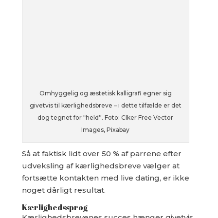
Omhyggelig og æstetisk kalligrafi egner sig
givetvis til kærlighedsbreve – i dette tilfælde er det
dog tegnet for “held”. Foto: Clker Free Vector
Images, Pixabay
Så at faktisk lidt over 50 % af parrene efter
udveksling af kærlighedsbreve vælger at
fortsætte kontakten med live dating, er ikke
noget dårligt resultat.
Kærlighedssprog
Kærlighedsbrevenes succes hænger givetvis