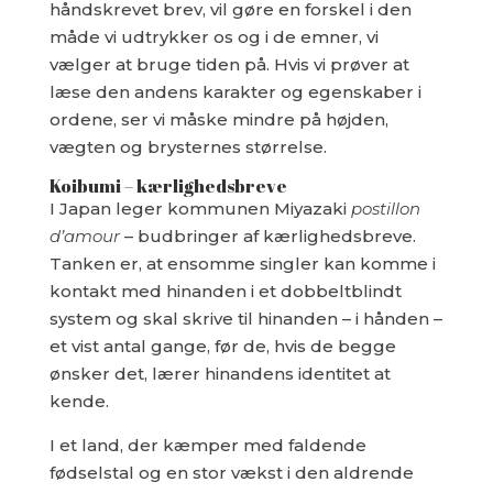
håndskrevet brev, vil gøre en forskel i den
måde vi udtrykker os og i de emner, vi
vælger at bruge tiden på. Hvis vi prøver at
læse den andens karakter og egenskaber i
ordene, ser vi måske mindre på højden,
vægten og brysternes størrelse.
Koibumi – kærlighedsbreve
I Japan leger kommunen Miyazaki
postillon
d’amour
– budbringer af kærlighedsbreve.
Tanken er, at ensomme singler kan komme i
kontakt med hinanden i et dobbeltblindt
system og skal skrive til hinanden – i hånden –
et vist antal gange, før de, hvis de begge
ønsker det, lærer hinandens identitet at
kende.
I et land, der kæmper med faldende
fødselstal og en stor vækst i den aldrende