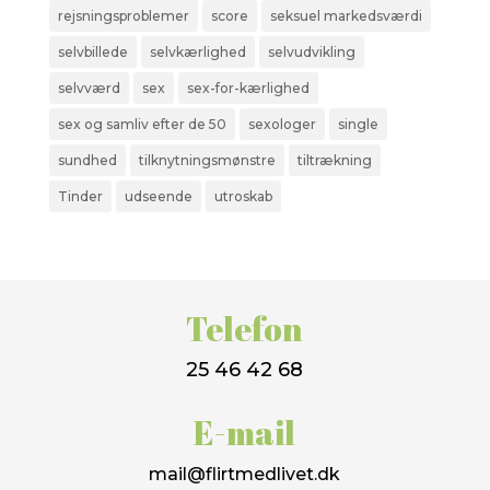
rejsningsproblemer
score
seksuel markedsværdi
selvbillede
selvkærlighed
selvudvikling
selvværd
sex
sex-for-kærlighed
sex og samliv efter de 50
sexologer
single
sundhed
tilknytningsmønstre
tiltrækning
Tinder
udseende
utroskab
Telefon
25 46 42 68
E-mail
mail@flirtmedlivet.dk