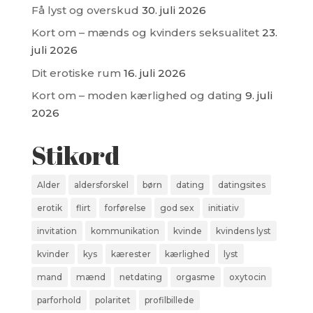
Få lyst og overskud
30. juli 2026
Kort om – mænds og kvinders seksualitet
23.
juli 2026
Dit erotiske rum
16. juli 2026
Kort om – moden kærlighed og dating
9. juli
2026
Stikord
Alder
aldersforskel
børn
dating
datingsites
erotik
flirt
forførelse
god sex
initiativ
invitation
kommunikation
kvinde
kvindens lyst
kvinder
kys
kærester
kærlighed
lyst
mand
mænd
netdating
orgasme
oxytocin
parforhold
polaritet
profilbillede