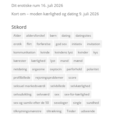
Dit erotiske rum
16. juli 2026
Kort om – moden kærlighed og dating
9. juli 2026
Stikord
Alder
aldersforskel
børn
dating
datingsites
erotik
flirt
forførelse
god sex
initiativ
invitation
kommunikation
kvinde
kvindens lyst
kvinder
kys
kærester
kærlighed
lyst
mand
mænd
netdating
orgasme
oxytocin
parforhold
polaritet
profilbillede
rejsningsproblemer
score
seksuel markedsværdi
selvbillede
selvkærlighed
selvudvikling
selvværd
sex
sex-for-kærlighed
sex og samliv efter de 50
sexologer
single
sundhed
tilknytningsmønstre
tiltrækning
Tinder
udseende