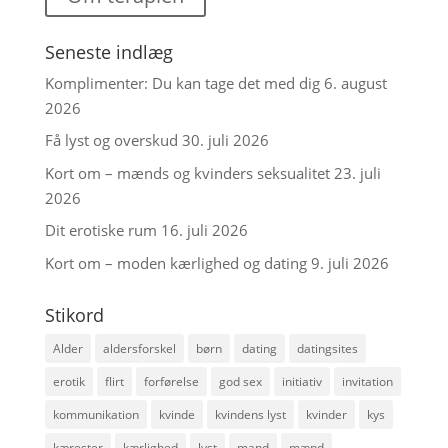
Seneste indlæg
Komplimenter: Du kan tage det med dig
6. august
2026
Få lyst og overskud
30. juli 2026
Kort om – mænds og kvinders seksualitet
23. juli
2026
Dit erotiske rum
16. juli 2026
Kort om – moden kærlighed og dating
9. juli 2026
Stikord
Alder
aldersforskel
børn
dating
datingsites
erotik
flirt
forførelse
god sex
initiativ
invitation
kommunikation
kvinde
kvindens lyst
kvinder
kys
kærester
kærlighed
lyst
mand
mænd