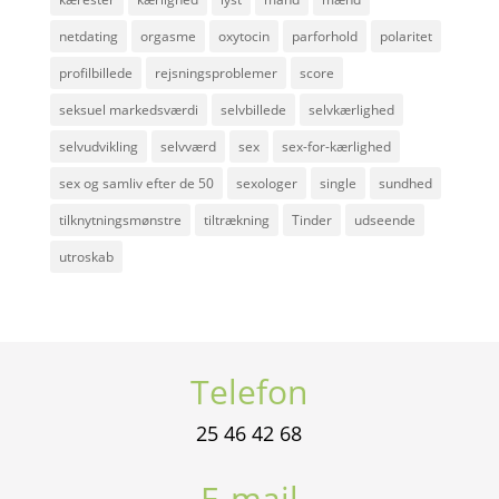
netdating
orgasme
oxytocin
parforhold
polaritet
profilbillede
rejsningsproblemer
score
seksuel markedsværdi
selvbillede
selvkærlighed
selvudvikling
selvværd
sex
sex-for-kærlighed
sex og samliv efter de 50
sexologer
single
sundhed
tilknytningsmønstre
tiltrækning
Tinder
udseende
utroskab
Telefon
25 46 42 68
E-mail