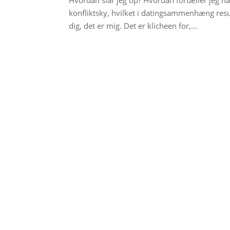
Hvordan slår jeg op? Hvordan fortæller jeg ha
konfliktsky, hvilket i datingsammenhæng result
dig, det er mig. Det er klicheen for,...