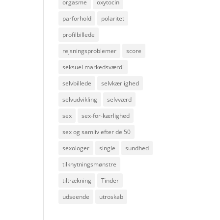
orgasme
oxytocin
parforhold
polaritet
profilbillede
rejsningsproblemer
score
seksuel markedsværdi
selvbillede
selvkærlighed
selvudvikling
selvværd
sex
sex-for-kærlighed
sex og samliv efter de 50
sexologer
single
sundhed
tilknytningsmønstre
tiltrækning
Tinder
udseende
utroskab