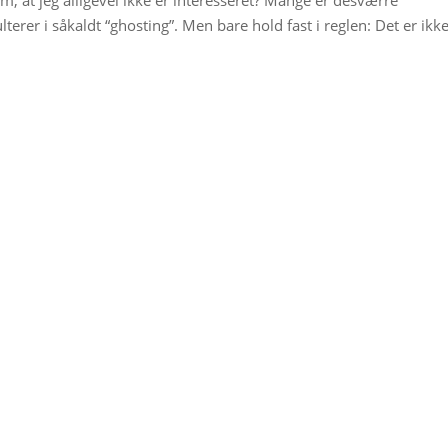
m, at jeg alligevel ikke er interesseret? Mange er desværre
erer i såkaldt “ghosting”. Men bare hold fast i reglen: Det er ikk