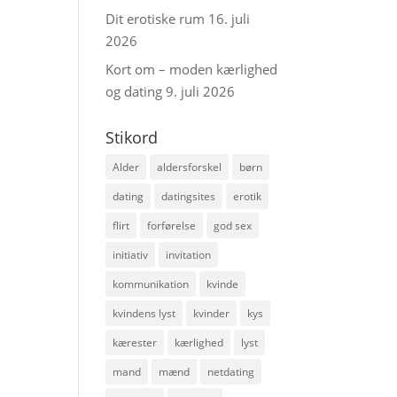
Dit erotiske rum
16. juli
2026
Kort om – moden kærlighed
og dating
9. juli 2026
Stikord
Alder
aldersforskel
børn
dating
datingsites
erotik
flirt
forførelse
god sex
initiativ
invitation
kommunikation
kvinde
kvindens lyst
kvinder
kys
kærester
kærlighed
lyst
mand
mænd
netdating