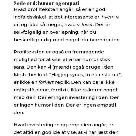
Søde ord: humor og empati
Hvad profilteksten angår, så er en god
indfaldsvinkel, at det interessante er,
hvem
vi
er, og ikke så meget, hvad vi
laver
. Der er
selvfølgelig en overlapning, når du
beskæftiger dig med noget, du brænder for.
Profilteksten er også en fremragende
mulighed for at vise, at vi har humoristisk
sans. Den kan vi (mænd) også bruge i den
første besked. ”Hej, jeg synes, du ser sød ud”,
er ikke en
forkert
replik. Den kan bare ikke
rigtig stå alene, fordi du ikke risikerer noget
med den. Der er ingen investering i den. Der
er ingen humor i den. Der er ingen empati i
den.
Hvad investeringen og empatien angår, er
det altid en god idé at vise, at vi har læst den