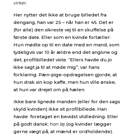
virker
.
Her nytter det ikke at bruge billedet fra
dengang, han var 25 – når han er 45. Det er
(for alle) den sikreste vej til en skuffelse på
første date. Eller som en kvinde fortæller:
Hun mødte op til en date med en mand, som
tydeligvis var 10 år ældre end det angivne og
det, profilbilledet viste. “Ellers havde du jo
ikke sagt ja til at møde mig”, var hans
forklaring. Pæn-pige-opdragelsen gjorde, at
hun drak sin kop kaffe, men hun ville ønske,
at hun var drejet om på hælen.
Ikke bare lignede manden (eller for den sags
skyld kvinden) ikke sit profilbillede. Han
havde foretaget en bevidst vildledning. Eller
på godt dansk:
han løj
(og kvinder lægger
gerne vægt på, at mænd er ordholdende).