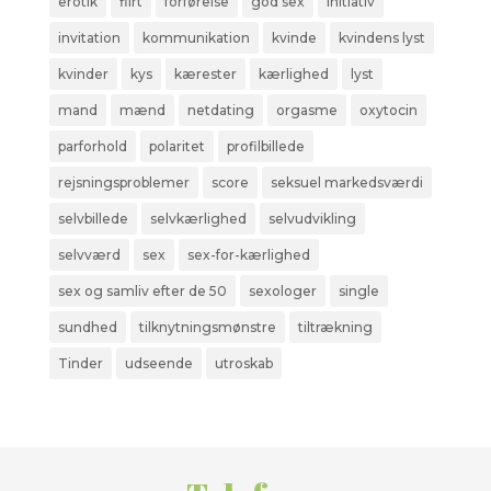
erotik
flirt
forførelse
god sex
initiativ
invitation
kommunikation
kvinde
kvindens lyst
kvinder
kys
kærester
kærlighed
lyst
mand
mænd
netdating
orgasme
oxytocin
parforhold
polaritet
profilbillede
rejsningsproblemer
score
seksuel markedsværdi
selvbillede
selvkærlighed
selvudvikling
selvværd
sex
sex-for-kærlighed
sex og samliv efter de 50
sexologer
single
sundhed
tilknytningsmønstre
tiltrækning
Tinder
udseende
utroskab