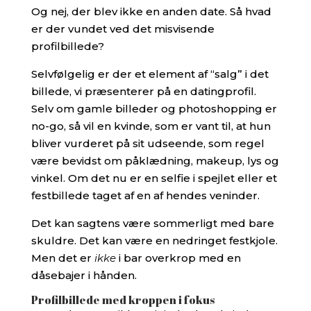
Og nej, der blev ikke en anden date. Så hvad
er der vundet ved det misvisende
profilbillede?
Selvfølgelig er der et element af “salg” i det
billede, vi præsenterer på en datingprofil.
Selv om gamle billeder og photoshopping er
no-go, så vil en kvinde, som er vant til, at hun
bliver vurderet på sit udseende, som regel
være bevidst om påklædning, makeup, lys og
vinkel. Om det nu er en selfie i spejlet eller et
festbillede taget af en af hendes veninder.
Det kan sagtens være sommerligt med bare
skuldre. Det kan være en nedringet festkjole.
Men det er
ikke
i bar overkrop med en
dåsebajer i hånden.
Profilbillede med kroppen i fokus