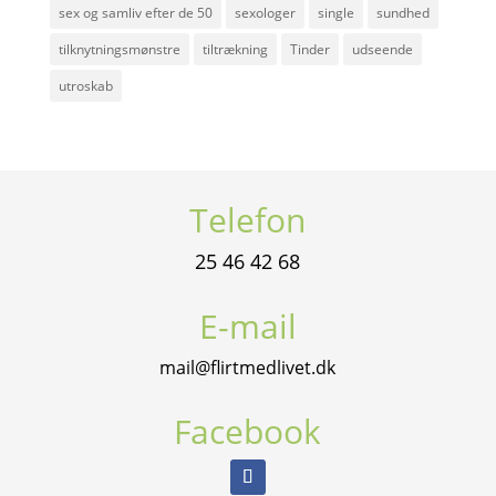
sex og samliv efter de 50
sexologer
single
sundhed
tilknytningsmønstre
tiltrækning
Tinder
udseende
utroskab
Telefon
25 46 42 68
E-mail
mail@flirtmedlivet.dk
Facebook