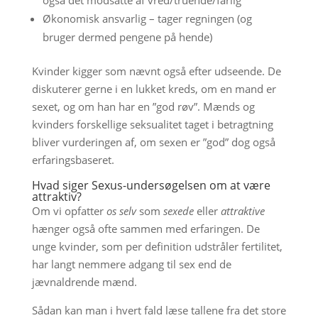
også det modsatte af vred/truende/farlig
Økonomisk ansvarlig – tager regningen (og
bruger dermed pengene på hende)
Kvinder kigger som nævnt også efter udseende. De
diskuterer gerne i en lukket kreds, om en mand er
sexet, og om han har en ”god røv”. Mænds og
kvinders forskellige seksualitet taget i betragtning
bliver vurderingen af, om sexen er ”god” dog også
erfaringsbaseret.
Hvad siger Sexus-undersøgelsen om at være
attraktiv?
Om vi opfatter
os selv
som
sexede
eller
attraktive
hænger også ofte sammen med erfaringen. De
unge kvinder, som per definition udstråler fertilitet,
har langt nemmere adgang til sex end de
jævnaldrende mænd.
Sådan kan man i hvert fald læse tallene fra det store