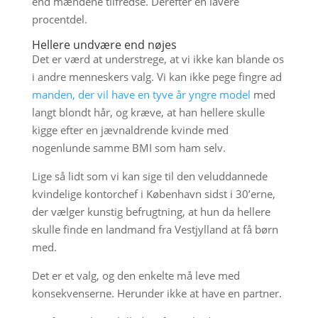
end mændene tilfredse. Derefter en lavere
procentdel.
Hellere undvære end nøjes
Det er værd at understrege, at vi ikke kan blande os
i andre menneskers valg. Vi kan ikke pege fingre ad
manden, der vil have en tyve år yngre model
med
langt blondt hår, og kræve, at han hellere skulle
kigge efter en jævnaldrende kvinde med
nogenlunde samme BMI som ham selv.
Lige så lidt som vi kan sige til den veluddannede
kvindelige kontorchef i København sidst i 30’erne,
der vælger kunstig befrugtning, at hun da hellere
skulle finde en landmand fra Vestjylland at få børn
med.
Det er et valg, og den enkelte må leve med
konsekvenserne. Herunder ikke at have en partner.