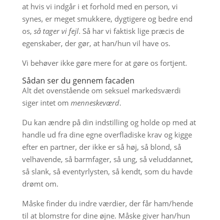
at hvis vi indgår i et forhold med en person, vi
synes, er meget smukkere, dygtigere og bedre end
os,
så tager vi fejl
. Så har vi faktisk lige præcis de
egenskaber, der gør, at han/hun vil have os.
Vi behøver ikke gøre mere for at gøre os fortjent.
Sådan ser du gennem facaden
Alt det ovenstående om seksuel markedsværdi
siger intet om
menneskeværd
.
Du kan ændre på din indstilling og holde op med at
handle ud fra dine egne overfladiske krav og kigge
efter en partner, der ikke er så høj, så blond, så
velhavende, så barmfager, så ung, så veluddannet,
så slank, så eventyrlysten, så kendt, som du havde
drømt om.
Måske finder du indre værdier, der får ham/hende
til at blomstre for dine øjne. Måske giver han/hun