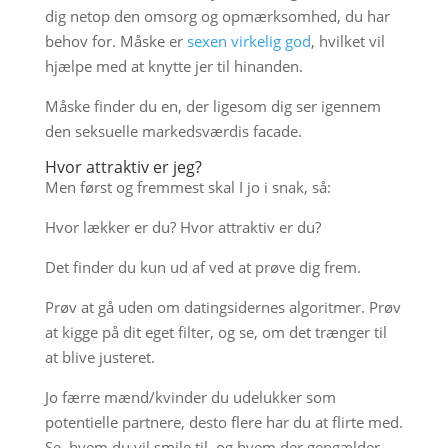
dig netop den omsorg og opmærksomhed, du har
behov for. Måske er
sexen virkelig god
, hvilket vil
hjælpe med at knytte jer til hinanden.
Måske finder du en, der ligesom dig ser igennem
den seksuelle markedsværdis facade.
Hvor attraktiv er jeg?
Men først og fremmest skal I jo i snak, så:
Hvor lækker er du? Hvor attraktiv er du?
Det finder du kun ud af ved at prøve dig frem.
Prøv at gå uden om datingsidernes algoritmer. Prøv
at kigge på dit eget filter, og se, om det trænger til
at blive justeret.
Jo færre mænd/kvinder du udelukker som
potentielle partnere, desto flere har du at flirte med.
Se, hvem du vil smile til, og hvem der gengælder