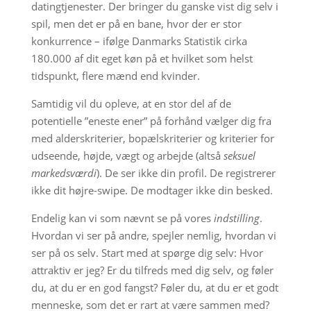
datingtjenester. Der bringer du ganske vist dig selv i
spil, men det er på en bane, hvor der er stor
konkurrence – ifølge Danmarks Statistik cirka
180.000 af dit eget køn på et hvilket som helst
tidspunkt, flere mænd end kvinder.
Samtidig vil du opleve, at en stor del af de
potentielle ”eneste ener” på forhånd vælger dig fra
med alderskriterier, bopælskriterier og kriterier for
udseende, højde, vægt og arbejde (altså
seksuel
markedsværdi
). De ser ikke din profil. De registrerer
ikke dit højre-swipe. De modtager ikke din besked.
Endelig kan vi som nævnt se på vores
indstilling
.
Hvordan vi ser på andre, spejler nemlig, hvordan vi
ser på os selv. Start med at spørge dig selv: Hvor
attraktiv er jeg? Er du tilfreds med dig selv, og føler
du, at du er en god fangst? Føler du, at du er et godt
menneske, som det er rart at være sammen med?