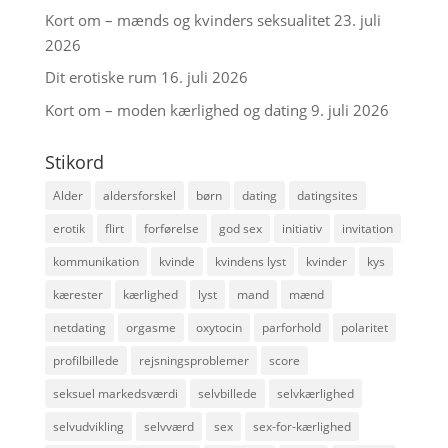
Kort om – mænds og kvinders seksualitet
23. juli
2026
Dit erotiske rum
16. juli 2026
Kort om – moden kærlighed og dating
9. juli 2026
Stikord
Alder
aldersforskel
børn
dating
datingsites
erotik
flirt
forførelse
god sex
initiativ
invitation
kommunikation
kvinde
kvindens lyst
kvinder
kys
kærester
kærlighed
lyst
mand
mænd
netdating
orgasme
oxytocin
parforhold
polaritet
profilbillede
rejsningsproblemer
score
seksuel markedsværdi
selvbillede
selvkærlighed
selvudvikling
selvværd
sex
sex-for-kærlighed