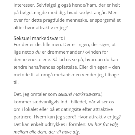
interesser. Selvfølgelig også hende/ham, der er helt
på bølgelængde med dig, hvad sexlyst angår. Men
over for dette pragtfulde menneske, er spørgsmålet
altid: hvor attraktiv er jeg?
Seksuel markedsværdi
For der er det lille men: Der er ingen, der siger, at
lige netop
du
er drømmemanden/kvinden for
denne eneste ene. Så lad os se på, hvordan du kan
ændre hans/hendes opfattelse. Eller din egen – den
metode til at omgå mekanismen vender jeg tilbage
til.
Det, jeg omtaler som
seksuel markedsværdi,
kommer sædvanligvis ind i billedet, når vi ser os
om i lokalet eller på et datingsite efter attraktive
partnere. Hvem kan jeg score? Hvor attraktiv er jeg?
Det kan enkelt udtrykkes i formlen:
Du har frit valg
mellem alle dem, der vil have dig
.