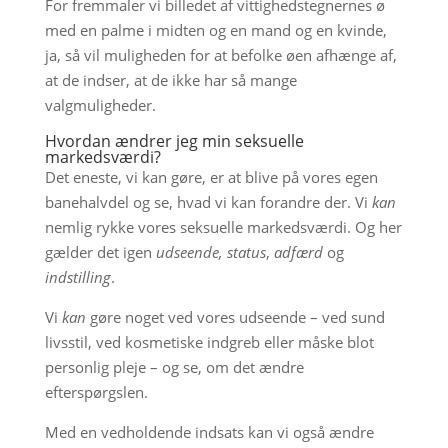
For fremmaler vi billedet af vittighedstegnernes ø
med en palme i midten og en mand og en kvinde,
ja, så vil muligheden for at befolke øen afhænge af,
at de indser, at de ikke har så mange
valgmuligheder.
Hvordan ændrer jeg min seksuelle
markedsværdi?
Det eneste, vi kan gøre, er at blive på vores egen
banehalvdel og se, hvad vi kan forandre der. Vi
kan
nemlig rykke vores seksuelle markedsværdi. Og her
gælder det igen
udseende, status
,
adfærd
og
indstilling
.
Vi
kan
gøre noget ved vores udseende – ved sund
livsstil, ved kosmetiske indgreb eller måske blot
personlig pleje – og se, om det ændre
efterspørgslen.
Med en vedholdende indsats kan vi også ændre