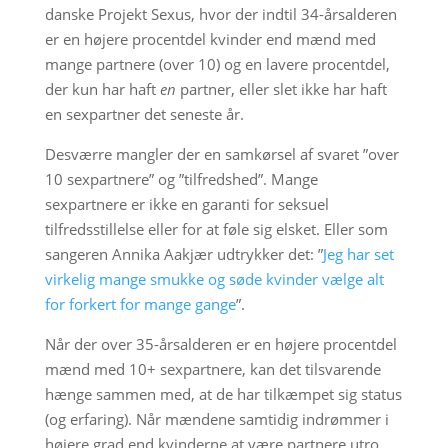
danske Projekt Sexus, hvor der indtil 34-årsalderen
er en højere procentdel kvinder end mænd med
mange partnere (over 10) og en lavere procentdel,
der kun har haft
en
partner, eller slet ikke har haft
en sexpartner det seneste år.
Desværre mangler der en samkørsel af svaret ”over
10 sexpartnere” og ”tilfredshed”. Mange
sexpartnere er ikke en garanti for seksuel
tilfredsstillelse eller for at føle sig elsket. Eller som
sangeren Annika Aakjær udtrykker det: ”
Jeg har set
virkelig mange smukke og søde kvinder vælge alt
for forkert for mange gange
”.
Når der over 35-årsalderen er en højere procentdel
mænd med 10+ sexpartnere, kan det tilsvarende
hænge sammen med, at de har tilkæmpet sig status
(og erfaring). Når mændene samtidig indrømmer i
højere grad end kvinderne at være partnere utro,