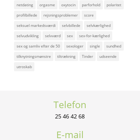
netdating
orgasme
oxytocin
parforhold
polaritet
profilbillede
rejsningsproblemer
score
seksuel markedsværdi
selvbillede
selvkærlighed
selvudvikling
selvværd
sex
sex-for-kærlighed
sex og samliv efter de 50
sexologer
single
sundhed
tilknytningsmønstre
tiltrækning
Tinder
udseende
utroskab
Telefon
25 46 42 68
E-mail