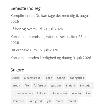
Seneste indlæg
Komplimenter: Du kan tage det med dig
6. august
2026
Få lyst og overskud
30. juli 2026
Kort om – mænds og kvinders seksualitet
23. juli
2026
Dit erotiske rum
16. juli 2026
Kort om – moden kærlighed og dating
9. juli 2026
Stikord
Alder
aldersforskel
børn
dating
datingsites
erotik
flirt
forførelse
god sex
initiativ
invitation
kommunikation
kvinde
kvindens lyst
kvinder
kys
kærester
kærlighed
lyst
mand
mænd