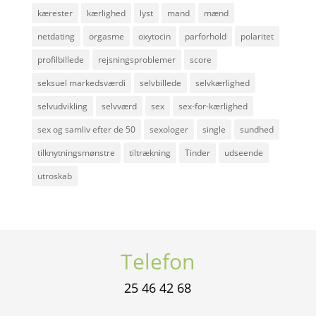
kærester
kærlighed
lyst
mand
mænd
netdating
orgasme
oxytocin
parforhold
polaritet
profilbillede
rejsningsproblemer
score
seksuel markedsværdi
selvbillede
selvkærlighed
selvudvikling
selvværd
sex
sex-for-kærlighed
sex og samliv efter de 50
sexologer
single
sundhed
tilknytningsmønstre
tiltrækning
Tinder
udseende
utroskab
Telefon
25 46 42 68