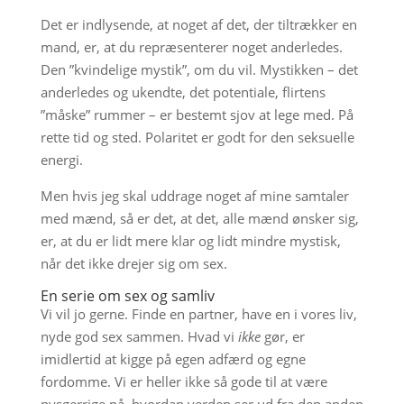
Det er indlysende, at noget af det, der tiltrækker en
mand, er, at du repræsenterer noget anderledes.
Den ”kvindelige mystik”, om du vil. Mystikken – det
anderledes og ukendte, det potentiale, flirtens
”måske” rummer – er bestemt sjov at lege med. På
rette tid og sted. Polaritet er godt for den seksuelle
energi.
Men hvis jeg skal uddrage noget af mine samtaler
med mænd, så er det, at det, alle mænd ønsker sig,
er, at du er lidt mere klar og lidt mindre mystisk,
når det ikke drejer sig om sex.
En serie om sex og samliv
Vi vil jo gerne. Finde en partner, have en i vores liv,
nyde god sex sammen. Hvad vi
ikke
gør, er
imidlertid at kigge på egen adfærd og egne
fordomme. Vi er heller ikke så gode til at være