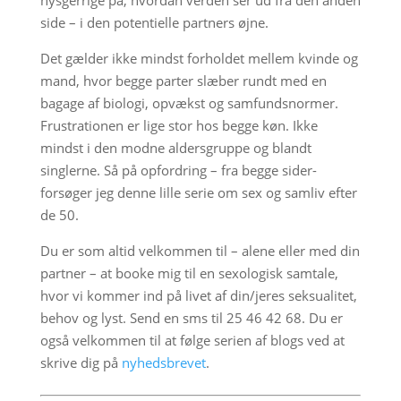
nysgerrige på, hvordan verden ser ud fra den anden
side – i den potentielle partners øjne.
Det gælder ikke mindst forholdet mellem kvinde og
mand, hvor begge parter slæber rundt med en
bagage af biologi, opvækst og samfundsnormer.
Frustrationen er lige stor hos begge køn. Ikke
mindst i den modne aldersgruppe og blandt
singlerne. Så på opfordring – fra begge sider-
forsøger jeg denne lille serie om sex og samliv efter
de 50.
Du er som altid velkommen til – alene eller med din
partner – at booke mig til en sexologisk samtale,
hvor vi kommer ind på livet af din/jeres seksualitet,
behov og lyst. Send en sms til 25 46 42 68. Du er
også velkommen til at følge serien af blogs ved at
skrive dig på
nyhedsbrevet
.