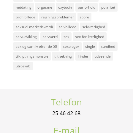
netdating
orgasme
oxytocin
parforhold
polaritet
profilbillede
rejsningsproblemer
score
seksuel markedsværdi
selvbillede
selvkærlighed
selvudvikling
selvværd
sex
sex-for-kærlighed
sex og samliv efter de 50
sexologer
single
sundhed
tilknytningsmønstre
tiltrækning
Tinder
udseende
utroskab
Telefon
25 46 42 68
E-mail