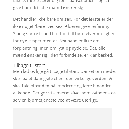
faktisk interesserer dig for – uanset alder – og så
give ham det, alle mænd ønsker sig.
Det handler ikke bare om sex. For det første er der
ikke noget ”bare” ved sex. Alderen giver erfaring.
Stadig større frihed i forhold til børn giver mulighed
for nye eksperimenter. Sex handler ikke om
forplantning, men om lyst og nydelse. Det, alle
mænd ønsker sig i den forbindelse, er klar besked.
Tilbage til start
Men lad os lige gå tilbage til start. Uanset om mødet
sker på et datingsite eller i den virkelige verden. Vi
skal føle hinanden på tænderne og lære hinanden
at kende. Der gør vi – mænd såvel som kvinder – os
selv en bjørnetjeneste ved at være uærlige.