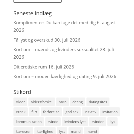
Seneste indlæg
Komplimenter: Du kan tage det med dig
6. august
2026
Få lyst og overskud
30. juli 2026
Kort om – mænds og kvinders seksualitet
23. juli
2026
Dit erotiske rum
16. juli 2026
Kort om – moden kærlighed og dating
9. juli 2026
Stikord
Alder
aldersforskel
børn
dating
datingsites
erotik
flirt
forførelse
god sex
initiativ
invitation
kommunikation
kvinde
kvindens lyst
kvinder
kys
kærester
kærlighed
lyst
mand
mænd