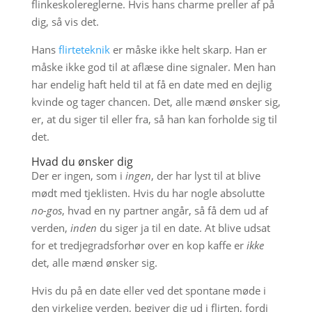
flinkeskolereglerne. Hvis hans charme preller af på
dig, så vis det.
Hans
flirteteknik
er måske ikke helt skarp. Han er
måske ikke god til at aflæse dine signaler. Men han
har endelig haft held til at få en date med en dejlig
kvinde og tager chancen. Det, alle mænd ønsker sig,
er, at du siger til eller fra, så han kan forholde sig til
det.
Hvad du ønsker dig
Der er ingen, som i
ingen
, der har lyst til at blive
mødt med tjeklisten. Hvis du har nogle absolutte
no-gos
, hvad en ny partner angår, så få dem ud af
verden,
inden
du siger ja til en date. At blive udsat
for et tredjegradsforhør over en kop kaffe er
ikke
det, alle mænd ønsker sig.
Hvis du på en date eller ved det spontane møde i
den virkelige verden, begiver dig ud i flirten, fordi