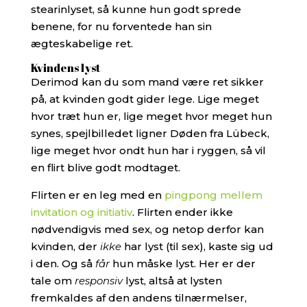
stearinlyset, så kunne hun godt sprede
benene, for nu forventede han sin
ægteskabelige ret.
Kvindens lyst
Derimod kan du som mand være ret sikker
på, at kvinden godt gider lege. Lige meget
hvor træt hun er, lige meget hvor meget hun
synes, spejlbilledet ligner Døden fra Lübeck,
lige meget hvor ondt hun har i ryggen, så vil
en flirt blive godt modtaget.
Flirten er en leg med en
pingpong mellem
invitation og initiativ
. Flirten ender ikke
nødvendigvis med sex, og netop derfor kan
kvinden, der
ikke
har lyst (til sex), kaste sig ud
i den. Og så
får
hun måske lyst. Her er der
tale om
responsiv
lyst, altså at lysten
fremkaldes af den andens tilnærmelser,