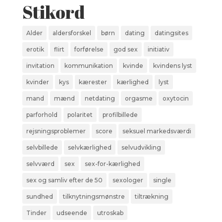
Stikord
Alder
aldersforskel
børn
dating
datingsites
erotik
flirt
forførelse
god sex
initiativ
invitation
kommunikation
kvinde
kvindens lyst
kvinder
kys
kærester
kærlighed
lyst
mand
mænd
netdating
orgasme
oxytocin
parforhold
polaritet
profilbillede
rejsningsproblemer
score
seksuel markedsværdi
selvbillede
selvkærlighed
selvudvikling
selvværd
sex
sex-for-kærlighed
sex og samliv efter de 50
sexologer
single
sundhed
tilknytningsmønstre
tiltrækning
Tinder
udseende
utroskab