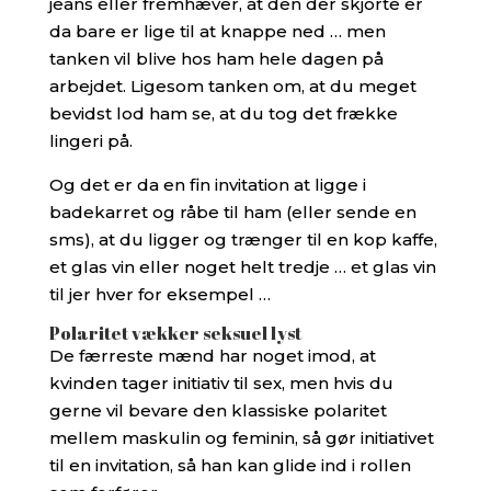
jeans eller fremhæver, at den der skjorte er
da bare er lige til at knappe ned … men
tanken vil blive hos ham hele dagen på
arbejdet. Ligesom tanken om, at du meget
bevidst lod ham se, at du tog det frække
lingeri på.
Og det er da en fin invitation at ligge i
badekarret og råbe til ham (eller sende en
sms), at du ligger og trænger til en kop kaffe,
et glas vin eller noget helt tredje … et glas vin
til jer hver for eksempel …
Polaritet vækker seksuel lyst
De færreste mænd har noget imod, at
kvinden tager initiativ til sex, men hvis du
gerne vil bevare den klassiske polaritet
mellem maskulin og feminin, så gør initiativet
til en invitation, så han kan glide ind i rollen