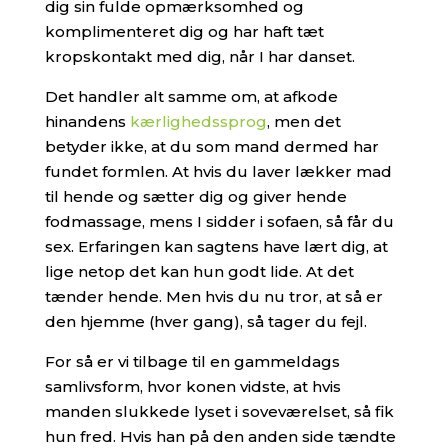
dig sin fulde opmærksomhed og
komplimenteret dig og har haft tæt
kropskontakt med dig, når I har danset.
Det handler alt samme om, at afkode
hinandens
kærlighedssprog
, men det
betyder ikke, at du som mand dermed har
fundet formlen. At hvis du laver lækker mad
til hende og sætter dig og giver hende
fodmassage, mens I sidder i sofaen, så får du
sex.
Erfaringen kan sagtens have lært dig, at
lige netop det kan hun godt lide. At det
tænder hende.
Men hvis du nu tror, at så er
den hjemme (hver gang), så tager du fejl.
For så er vi tilbage til en gammeldags
samlivsform, hvor konen vidste, at hvis
manden slukkede lyset i soveværelset, så fik
hun fred. Hvis han på den anden side tændte