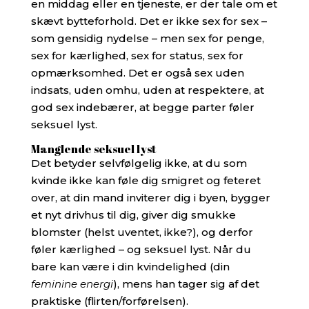
en middag eller en tjeneste, er der tale om et
skævt bytteforhold. Det er ikke sex for sex –
som gensidig nydelse – men sex for penge,
sex for kærlighed, sex for status, sex for
opmærksomhed. Det er også sex uden
indsats, uden omhu, uden at respektere, at
god sex indebærer, at begge parter føler
seksuel lyst.
Manglende seksuel lyst
Det betyder selvfølgelig ikke, at du som
kvinde ikke kan føle dig smigret og feteret
over, at din mand inviterer dig i byen, bygger
et nyt drivhus til dig, giver dig smukke
blomster (helst uventet, ikke?), og derfor
føler kærlighed – og seksuel lyst. Når du
bare kan være i din kvindelighed (din
feminine energi
), mens han tager sig af det
praktiske (flirten/forførelsen).