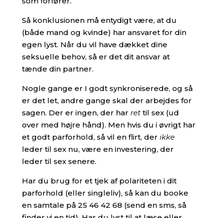
som forfører.
Så konklusionen må entydigt være, at du
(både mand og kvinde) har ansvaret for din
egen lyst. Når du vil have dækket dine
seksuelle behov, så er det dit ansvar at
tænde din partner.
Nogle gange er I godt synkroniserede, og så
er det let, andre gange skal der arbejdes for
sagen. Der er ingen, der har
ret
til sex (ud
over med højre hånd). Men hvis du i øvrigt har
et godt parforhold, så vil en flirt, der
ikke
leder til sex nu, være en investering, der
leder til sex senere.
Har du brug for et tjek af polariteten i dit
parforhold (eller singleliv), så kan du booke
en samtale på 25 46 42 68 (send en sms, så
finder vi en tid). Har du lyst til at læse eller