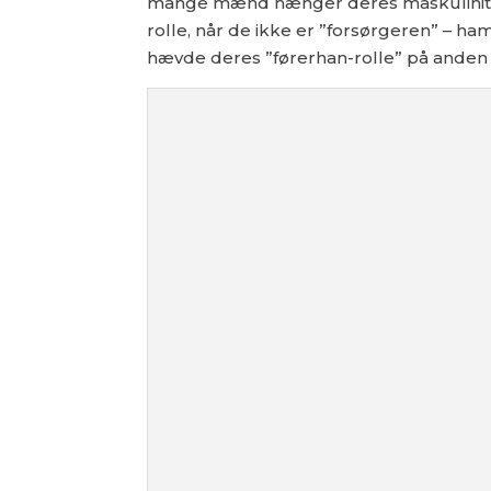
mange mænd hænger deres maskulinitet 
rolle, når de ikke er ”forsørgeren” – ha
hævde deres ”førerhan-rolle” på anden v