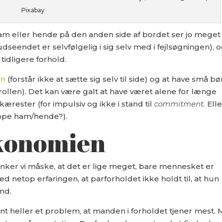
Pixabay
Ham eller hende på den anden side af bordet ser jo meget
dseendet er selvfølgelig i sig selv med i fejlsøgningen), 
 tidligere forhold.
rn
(forstår ikke at sætte sig selv til side) og at have små bø
ed-rollen). Det kan være galt at have været alene for længe
ærester (for impulsiv og ikke i stand til
commitment.
Elle
droppe ham/hende?).
 økonomien
nker vi måske, at det er lige meget, bare mennesket er
d netop erfaringen, at parforholdet ikke holdt til, at hun
nd.
t heller et problem, at manden i forholdet tjener mest.