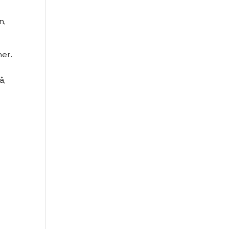
n,
er.
å,