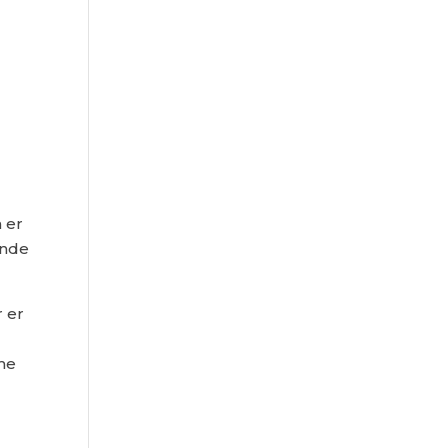
 er
ende
r er
mme