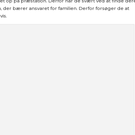
op på præstation. Derfor har de svært ved at finde der
m, der bærer ansvaret for familien. Derfor forsøger de at
is.