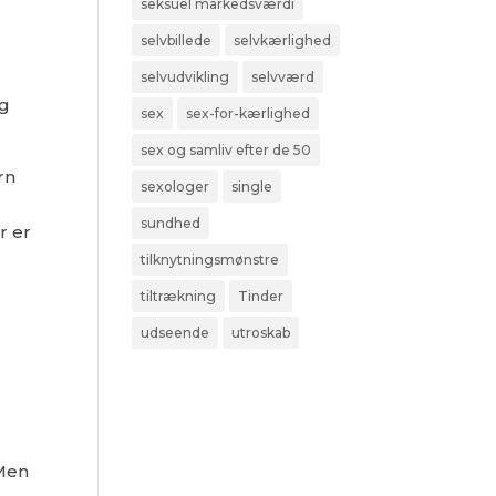
seksuel markedsværdi
selvbillede
selvkærlighed
selvudvikling
selvværd
og
sex
sex-for-kærlighed
sex og samliv efter de 50
rn
sexologer
single
sundhed
r er
tilknytningsmønstre
tiltrækning
Tinder
udseende
utroskab
 Men