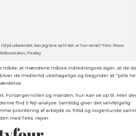
id på udseendet, kan jeg leve op til det, er hun seriøs? Foto: Nissor
Abdourazakov, Pixabay
 måde, at mændene måske indledningsvis siger, at de da
 bliver de imidlertid ubehagelige og begynder at ”pille h
vhævdelse.
et. Forsørgerrollen og manden, hun kan se op til. Men de
denne find 5 fejl-analyse. Samtidig giver det selvfølgelig
me prioritering af arbejde vs. fritid og nogenlunde sa
en med f.eks. rejser.
tyfour