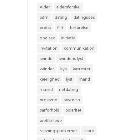
Alder
aldersforskel
børn
dating
datingsites
erotik
flirt
forførelse
god sex
initiativ
invitation
kommunikation
kvinde
kvindens lyst
kvinder
kys
kærester
kærlighed
lyst
mand
mænd
netdating
orgasme
oxytocin
parforhold
polaritet
profilbillede
rejsningsproblemer
score