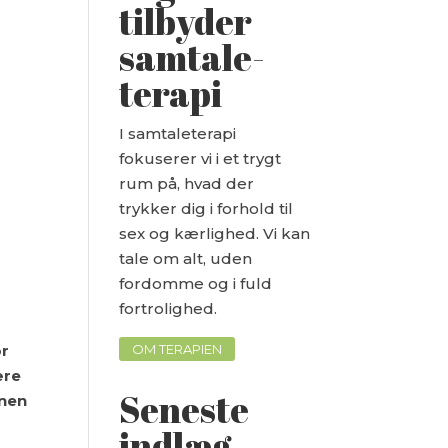
tilbyder
samtale-
terapi
I samtaleterapi
fokuserer vi i et trygt
rum på, hvad der
trykker dig i forhold til
sex og kærlighed. Vi kan
tale om alt, uden
fordomme og i fuld
fortrolighed.
or
OM TERAPIEN
ære
Seneste
inen
indlæg