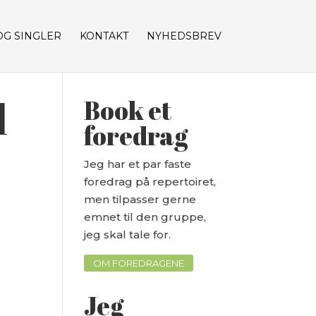
OG SINGLER
KONTAKT
NYHEDSBREV
l
Book et
foredrag
Jeg har et par faste
foredrag på repertoiret,
men tilpasser gerne
emnet til den gruppe,
jeg skal tale for.
OM FOREDRAGENE
Jeg