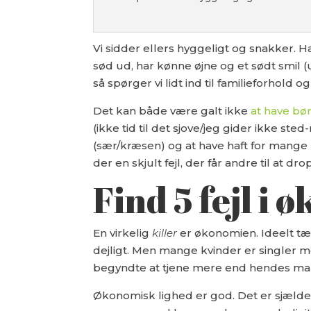
Vi sidder ellers hyggeligt og snakker. 
sød ud, har kønne øjne og et sødt smil (u
så spørger vi lidt ind til familieforhold og
Det kan både være galt ikke
at have bø
(ikke tid til det sjove/jeg gider ikke st
(sær/kræsen) og at have haft for mange k
der en skjult fejl, der får andre til at 
Find 5 fejl i
En virkelig
killer
er økonomien. Ideelt tæ
dejligt. Men mange kvinder er singler me
begyndte at tjene mere end hendes ma
Økonomisk lighed er god. Det er sjælden