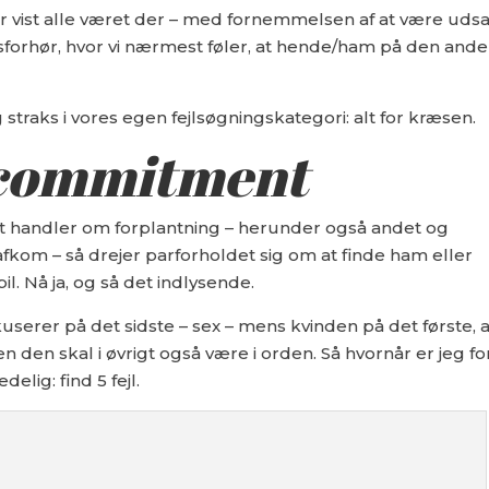
r vist alle været der – med fornemmelsen af at være udsa
adsforhør, hvor vi nærmest føler, at hende/ham på den and
traks i vores egen fejlsøgningskategori: alt for kræsen.
commitment
et handler om forplantning – herunder også andet og
kom – så drejer parforholdet sig om at finde ham eller
. Nå ja, og så det indlysende.
erer på det sidste – sex – mens kvinden på det første, a
en den skal i øvrigt også være i orden. Så hvornår er jeg fo
elig: find 5 fejl.