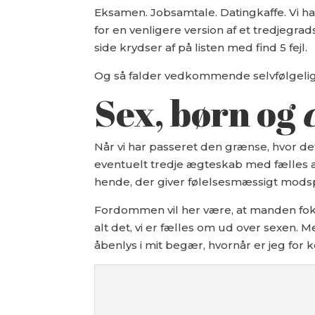
Eksamen. Jobsamtale. Datingkaffe. Vi ha
for en venligere version af et tredjegr
side krydser af på listen med find 5 fejl.
Og så falder vedkommende selvfølgelig s
Sex, børn og
Når vi har passeret den grænse, hvor d
eventuelt tredje ægteskab med fælles af
hende, der giver følelsesmæssigt modspil
Fordommen vil her være, at manden fokus
alt det, vi er fælles om ud over sexen. M
åbenlys i mit begær, hvornår er jeg for ked