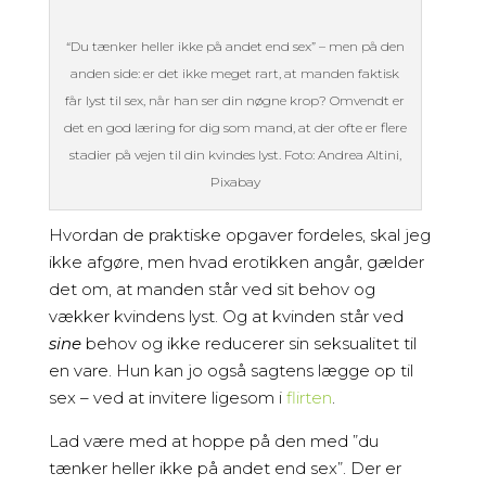
“Du tænker heller ikke på andet end sex” – men på den
anden side: er det ikke meget rart, at manden faktisk
får lyst til sex, når han ser din nøgne krop? Omvendt er
det en god læring for dig som mand, at der ofte er flere
stadier på vejen til din kvindes lyst. Foto: Andrea Altini,
Pixabay
Hvordan de praktiske opgaver fordeles, skal jeg
ikke afgøre, men hvad erotikken angår, gælder
det om, at manden står ved sit behov og
vækker kvindens lyst. Og at kvinden står ved
sine
behov og ikke reducerer sin seksualitet til
en vare. Hun kan jo også sagtens lægge op til
sex – ved at invitere ligesom i
flirten
.
Lad være med at hoppe på den med ”du
tænker heller ikke på andet end sex”. Der er