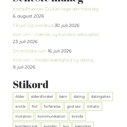
Komplimenter: Du kan tage det med dig
6. august 2026
Få lyst og overskud
30. juli 2026
Kort om – mænds og kvinders seksualitet
23. juli 2026
Dit erotiske rum
16. juli 2026
Kort om – moden kærlighed og dating
9. juli 2026
Stikord
Alder
aldersforskel
børn
dating
datingsites
erotik
flirt
forførelse
god sex
initiativ
invitation
kommunikation
kvinde
kvindens lyst
kvinder
kys
kærester