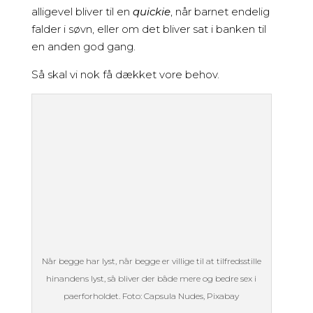
alligevel bliver til en
quickie
, når barnet endelig
falder i søvn, eller om det bliver sat i banken til
en anden god gang.
Så skal vi nok få dækket vore behov.
Når begge har lyst, når begge er villige til at tilfredsstille
hinandens lyst, så bliver der både mere og bedre sex i
paerforholdet. Foto: Capsula Nudes, Pixabay