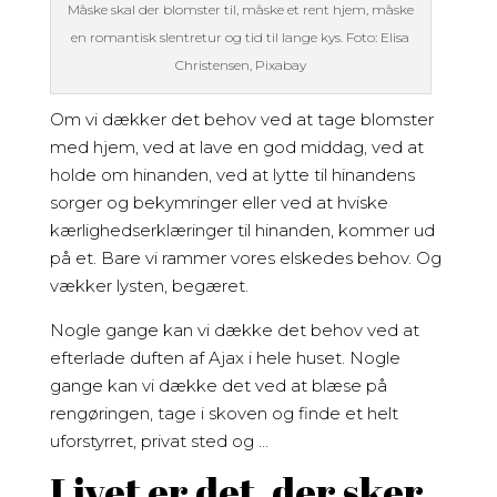
Måske skal der blomster til, måske et rent hjem, måske
en romantisk slentretur og tid til lange kys. Foto: Elisa
Christensen, Pixabay
Om vi dækker det behov ved at tage blomster
med hjem, ved at lave en god middag, ved at
holde om hinanden, ved at lytte til hinandens
sorger og bekymringer eller ved at hviske
kærlighedserklæringer til hinanden, kommer ud
på et. Bare vi rammer vores elskedes behov. Og
vækker lysten, begæret.
Nogle gange kan vi dække det behov ved at
efterlade duften af Ajax i hele huset. Nogle
gange kan vi dække det ved at blæse på
rengøringen, tage i skoven og finde et helt
uforstyrret, privat sted og …
Livet er det, der sker