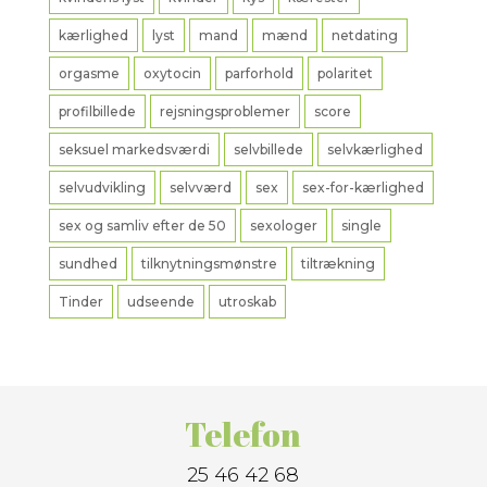
kærlighed
lyst
mand
mænd
netdating
orgasme
oxytocin
parforhold
polaritet
profilbillede
rejsningsproblemer
score
seksuel markedsværdi
selvbillede
selvkærlighed
selvudvikling
selvværd
sex
sex-for-kærlighed
sex og samliv efter de 50
sexologer
single
sundhed
tilknytningsmønstre
tiltrækning
Tinder
udseende
utroskab
Telefon
25 46 42 68