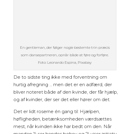
En gentleman, der følger nogle bestemte trin præcis
som dansepartneren, opnår både at føre og forføre.
Foto: Leonardo Espina, Pixabay
De to sidste ting ikke med forventning om
hurtig afregning … men det er en adfærd, der
bliver noteret både af den kvinde, der får hjælp,
og af kvinder, der ser det eller hører om det.
Det er lidt roserne én gang til: Hjælpen,
høfligheden, betænksomheden værdsættes
mest, når kvinden ikke har bedt om den. Når
manden 1) ser hendes behov og 2) viser initiativ.