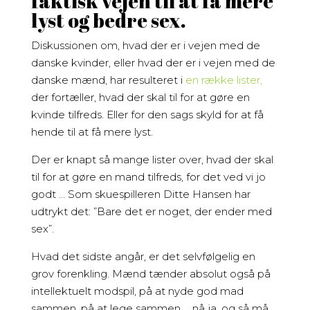
faktisk vejen til at få mere
lyst og bedre sex.
Diskussionen om, hvad der er i vejen med de
danske kvinder, eller hvad der er i vejen med de
danske mænd, har resulteret i
en række lister,
der fortæller, hvad der skal til for at gøre en
kvinde tilfreds. Eller for den sags skyld for at få
hende til at få mere lyst.
Der er knapt så mange lister over, hvad der skal
til for at gøre en mand tilfreds, for det ved vi jo
godt … Som skuespilleren Ditte Hansen har
udtrykt det: ”Bare det er noget, der ender med
sex”.
Hvad det sidste angår, er det selvfølgelig en
grov forenkling. Mænd tænder absolut også på
intellektuelt modspil, på at nyde god mad
sammen, på at lege sammen … nå ja, og så må