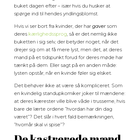
buket dagen efter – især hvis du husker at
spørge ind til hendes yndlingsblomst.
Hvis vi ser bort fra kvinder, der har
gaver
som
deres
kærlighedssprog
, så er det nemlig ikke
buketten i sig selv, der betyder noget, når det
drejer sig om at få mere lyst, men det, at deres
mand på et tidspunkt forud for deres møde har
tænkt på dem. Eller sagt på en anden måde:
lysten opstår, når en kvinde føler sig elsket.
Det behøver ikke at være så kompliceret. Som
en kvindelig standupkomiker joker til mændene:
at deres kærester ville blive våde i trusserne, hvis
bare de lærte ordene ”hvordan har din dag
været”? Det slår i hvert fald bemærkningen,
”hvornår skal vi spise”?
De kastrerede mænd