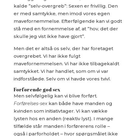
kalde ”selv-overgreb”: Sexen er frivillig. Den
er med samtykke, men imod vores egen
mavefornemmelse. Efterfølgende kan vi godt
stå med en fornemmelse af, at ”hov, det der
skulle jeg vist ikke have gjort”.
Men det er altså os selv, der har foretaget
overgrebet. Vi har ikke fulgt
mavefornemmelsen. Vi har ikke tilbagekaldt
samtykket. Vi har handlet, som om vi var
indforståede. Selv om vi havde vores tvivl.
Forførende god sex
Men selvfølgelig kan vi blive forført
.
Forførelses-sex
kan både have manden og
kvinden som initiativtager. Vi kan vække
lysten hos en anden (reaktiv lyst). I mange
tilfælde står manden i forførerens rolle –
også i parforholdet – hvor spørgsmålet ikke