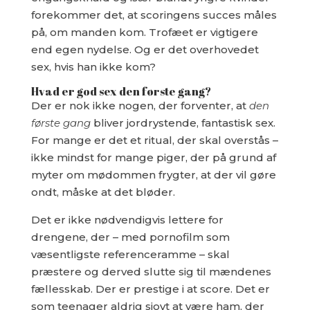
forekommer det, at scoringens succes måles
på, om manden kom. Trofæet er vigtigere
end egen nydelse. Og er det overhovedet
sex, hvis han ikke kom?
Hvad er god sex den første gang?
Der er nok ikke nogen, der forventer, at
den
første gang
bliver jordrystende, fantastisk sex.
For mange er det et ritual, der skal overstås –
ikke mindst for mange piger, der på grund af
myter om mødommen frygter, at der vil gøre
ondt, måske at det bløder.
Det er ikke nødvendigvis lettere for
drengene, der – med pornofilm som
væsentligste referenceramme – skal
præstere og derved slutte sig til mændenes
fællesskab. Der er prestige i at score. Det er
som teenager aldrig sjovt at være ham, der