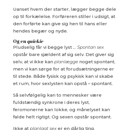
Uanset hvem der starter, lægger begge dele
op til forkælelse. Forføreren stiller i udsigt, at
den forførte kan give sig hen til hans eller
hendes begær og nyde.
Og en
quickie
Pludselig får vi begge lyst
… Spontan sex
opstår bare sjældent af sig selv. Det giver sig
selv, at vi ikke kan
planlægge
noget spontant,
men vi kan sørge for at forudsætningerne er
til stede. Både fysisk og psykisk kan vi skabe
et rum, hvor sexlysten kan opstå – spontant.
Så selvfølgelig kan to mennesker være
fuldstændig synkrone i deres lyst,
feromonerne kan lokke, og månelyset kan
falde helt rigtigt. Og sexen opstår spontant.
Ikke at
planlagt sex
er en dårlig ting.