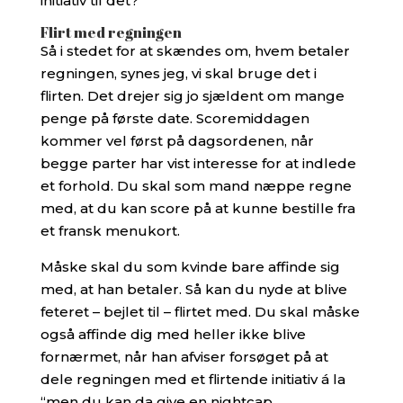
initiativ til det?
Flirt med regningen
Så i stedet for at skændes om, hvem betaler
regningen, synes jeg, vi skal bruge det i
flirten. Det drejer sig jo sjældent om mange
penge på første date. Scoremiddagen
kommer vel først på dagsordenen, når
begge parter har vist interesse for at indlede
et forhold. Du skal som mand næppe regne
med, at du kan score på at kunne bestille fra
et fransk menukort.
Måske skal du som kvinde bare affinde sig
med, at han betaler. Så kan du nyde at blive
feteret – bejlet til – flirtet med. Du skal måske
også affinde dig med heller ikke blive
fornærmet, når han afviser forsøget på at
dele regningen med et flirtende initiativ á la
“men du kan da give en nightcap