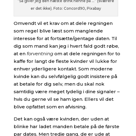
“Så giver jeg den næste drink henne på …” (sværere
er det ikke). Foto: Concord90, Pixabay
Omvendt vil et krav om at dele regningen
som regel blive læst som manglende
interesse for at fortsætte/gentage daten. Til
dig som mand kan jeg i hvert fald godt røbe,
at en
forventning
om at dele regningen for to
kaffe for langt de fleste kvinder vil lukke for
enhver yderligere kontakt. Som moderne
kvinde kan du selvfølgelig godt insistere på
at betale for dig selv, men du skal nok
samtidig være meget tydelig i dine signaler –
hvis du gerne vil se ham igen. Ellers vil det
blive opfattet som en afvisning.
Det kan også være kvinden, der uden at
blinke har ladet manden betale på de første
par dates. Men tredje gang, de er ude at