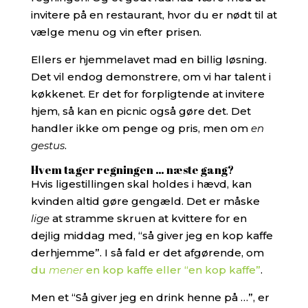
invitere på en restaurant, hvor du er nødt til at
vælge menu og vin efter prisen.
Ellers er hjemmelavet mad en billig løsning.
Det vil endog demonstrere, om vi har talent i
køkkenet. Er det for forpligtende at invitere
hjem, så kan en picnic også gøre det. Det
handler ikke om penge og pris, men om
en
gestus
.
Hvem tager regningen … næste gang?
Hvis ligestillingen skal holdes i hævd, kan
kvinden altid gøre gengæld. Det er måske
lige
at stramme skruen at kvittere for en
dejlig middag med, “så giver jeg en kop kaffe
derhjemme”. I så fald er det afgørende, om
du
mener
en kop kaffe eller “en kop kaffe”
.
Men et “Så giver jeg en drink henne på …”, er