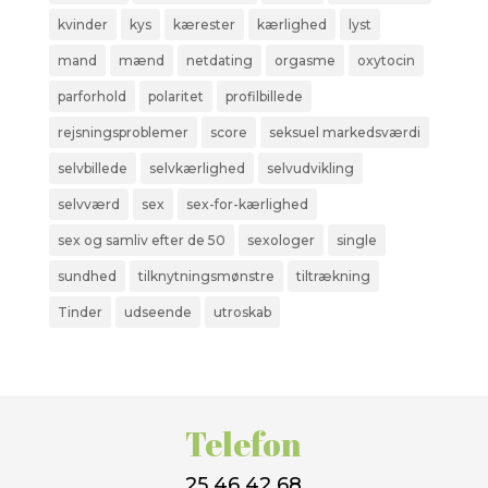
kvinder
kys
kærester
kærlighed
lyst
mand
mænd
netdating
orgasme
oxytocin
parforhold
polaritet
profilbillede
rejsningsproblemer
score
seksuel markedsværdi
selvbillede
selvkærlighed
selvudvikling
selvværd
sex
sex-for-kærlighed
sex og samliv efter de 50
sexologer
single
sundhed
tilknytningsmønstre
tiltrækning
Tinder
udseende
utroskab
Telefon
25 46 42 68