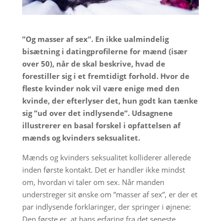
”Og masser af sex”. En ikke ualmindelig
bisætning i datingprofilerne for mænd (især
over 50), når de skal beskrive, hvad de
forestiller sig i et fremtidigt forhold. Hvor de
fleste kvinder nok vil være enige med den
kvinde, der efterlyser det, hun godt kan tænke
sig ”ud over det indlysende”. Udsagnene
illustrerer en basal forskel i opfattelsen af
mænds og kvinders seksualitet.
Mænds og kvinders seksualitet kolliderer allerede
inden første kontakt. Det er handler ikke mindst
om, hvordan vi taler om sex. Når manden
understreger sit ønske om ”masser af sex”, er der et
par indlysende forklaringer, der springer i øjnene:
Den første er, at hans erfaring fra det seneste