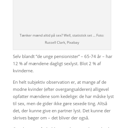
Tænker mænd altid på sex? Well, statistisk set … Foto:
Russell Clark, Pixabay
Selv blandt ”de unge pensionister” – 65-74 år – har
12 % af mændene dagligt sexlyst. Blot 2 % af
kvinderne.
En helt subjektiv observation er, at mange af de
modne kvinder (efter overgangsalderen) alligevel
opfatter mændene som kedelige: de har måske lyst
til sex, men de gider ikke gøre sexede ting. Altså
det, der kunne give en partner lyst. Det kunne der
skrives bøger om – det bliver der også.