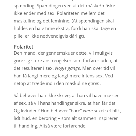
spænding. Spændingen ved at det måske/måske
ikke ender med sex. Polariteten mellem det
maskuline og det feminine. (At spændingen skal
holdes en halv time ekstra, fordi han skal tage en
pille, er ikke nødvendigvis dårligt).
Polaritet
Den mand, der gennemskuer dette, vil muligvis
gøre sig store anstrengelser som forfører uden, at
det resulterer i sex.
N
ogle gange
. Men over tid vil
han få langt mere og langt mere intens sex. Ved
netop at træde ind i den maskuline
gøren
.
Så behøver han ikke skrive, at han vil have masser
af sex, så vil hans handlinger sikre, at han får det.
Og kvinden? Hun behøver “bare”
være
sexet; et blik,
lidt hud, en berøring – som alt sammen inspirerer
til handling. Altså være forførende.