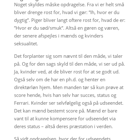
Noget skyldes måske opdragelse. Fra vi er helt små
bliver drenge rost for, hvad vi gør: ”Ih, hvor er du
dygtig”. Piger bliver langt oftere rost for, hvad de er:
”Hvor er du sød/smuk”. Altså en gøren og væren,
der senere afspejles i mænds og kvinders
seksualitet.
Det forplanter sig som nævnt til den måde, vi taler
på. Og for den sags skyld til den måde, vi ser ud på.
Ja, kvinder ved, at de bliver rost for at se godt ud.
Også selv om de har en ph.d. og henter en
direktørløn hjem. Men manden tør så kun prøve at
score hende, hvis han selv har succes, status og
Ferrari. Kvinder ser selvfølgelig også på udseendet.
Det kan mænd bestemt score på. Mænd er bare
vant til at kunne kompensere for udseendet via
deres status – altså deres præstation i verden.
Så vidt opdragelsen, hvor der for udseendets