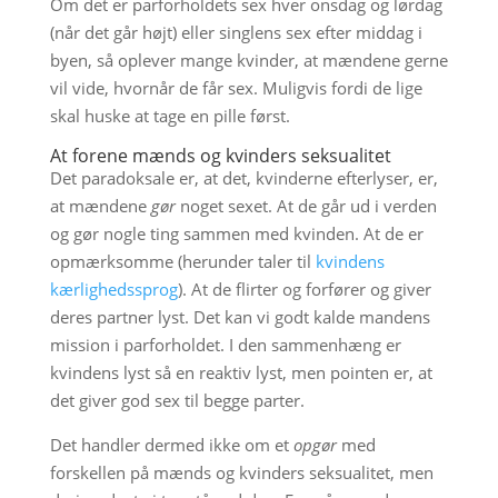
Om det er parforholdets sex hver onsdag og lørdag
(når det går højt) eller singlens sex efter middag i
byen, så oplever mange kvinder, at mændene gerne
vil vide, hvornår de får sex. Muligvis fordi de lige
skal huske at tage en pille først.
At forene mænds og kvinders seksualitet
Det paradoksale er, at det, kvinderne efterlyser, er,
at mændene
gør
noget sexet. At de går ud i verden
og gør nogle ting sammen med kvinden. At de er
opmærksomme (herunder taler til
kvindens
kærlighedssprog
). At de flirter og forfører og giver
deres partner lyst. Det kan vi godt kalde mandens
mission i parforholdet. I den sammenhæng er
kvindens lyst så en reaktiv lyst, men pointen er, at
det giver god sex til begge parter.
Det handler dermed ikke om et
opgør
med
forskellen på mænds og kvinders seksualitet, men