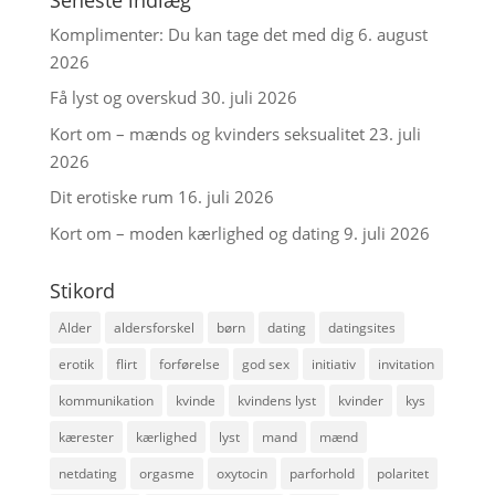
Komplimenter: Du kan tage det med dig
6. august
2026
Få lyst og overskud
30. juli 2026
Kort om – mænds og kvinders seksualitet
23. juli
2026
Dit erotiske rum
16. juli 2026
Kort om – moden kærlighed og dating
9. juli 2026
Stikord
Alder
aldersforskel
børn
dating
datingsites
erotik
flirt
forførelse
god sex
initiativ
invitation
kommunikation
kvinde
kvindens lyst
kvinder
kys
kærester
kærlighed
lyst
mand
mænd
netdating
orgasme
oxytocin
parforhold
polaritet