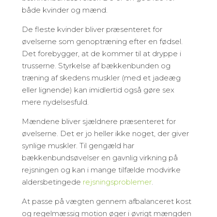
både kvinder og mænd.
De fleste kvinder bliver præsenteret for
øvelserne som genoptræning efter en fødsel.
Det forebygger, at de kommer til at dryppe i
trusserne. Styrkelse af bækkenbunden og
træning af skedens muskler (med et jadeæg
eller lignende) kan imidlertid også gøre sex
mere nydelsesfuld.
Mændene bliver sjældnere præsenteret for
øvelserne. Det er jo heller ikke noget, der giver
synlige muskler. Til gengæld har
bækkenbundsøvelser en gavnlig virkning på
rejsningen og kan i mange tilfælde modvirke
aldersbetingede
rejsningsproblemer
.
At passe på vægten gennem afbalanceret kost
og regelmæssig motion øger i øvrigt mængden