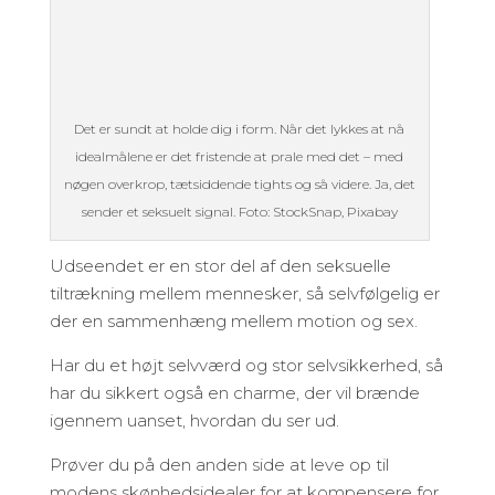
Det er sundt at holde dig i form. Når det lykkes at nå
idealmålene er det fristende at prale med det – med
nøgen overkrop, tætsiddende tights og så videre. Ja, det
sender et seksuelt signal. Foto: StockSnap, Pixabay
Udseendet er en stor del af den seksuelle
tiltrækning mellem mennesker, så selvfølgelig er
der en sammenhæng mellem motion og sex.
Har du et højt selvværd og stor selvsikkerhed, så
har du sikkert også en charme, der vil brænde
igennem uanset, hvordan du ser ud.
Prøver du på den anden side at leve op til
modens skønhedsidealer for at kompensere for,