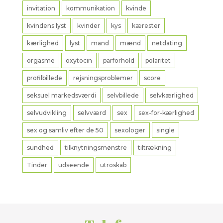
invitation
kommunikation
kvinde
kvindens lyst
kvinder
kys
kærester
kærlighed
lyst
mand
mænd
netdating
orgasme
oxytocin
parforhold
polaritet
profilbillede
rejsningsproblemer
score
seksuel markedsværdi
selvbillede
selvkærlighed
selvudvikling
selvværd
sex
sex-for-kærlighed
sex og samliv efter de 50
sexologer
single
sundhed
tilknytningsmønstre
tiltrækning
Tinder
udseende
utroskab