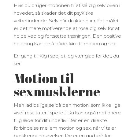
Hvis du bruger motionen til at slå dig selv oven i
hovedet, så skader det dit psykiske
velbefindende. Selv når du ikke har nået målet,
er det mere motiverende at rose dig selv for at
holde ved og fortsætte træningen. Den positive
holdning kan altså både føre til motion
og
sex.
En gang til: Kig i spejlet, og vær glad for det, du
ser.
Motion til
sexmusklerne
Men lad os lige se på den motion, som ikke lige
viser resultater i spejlet. Du kan også motionere
til glæde for dit underliv. Der er en direkte
forbindelse mellem motion og sex, når vi taler
bækkenbundsøvelser. De er en god idé for